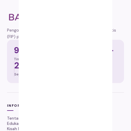
Pengobatan tepercaya untuk Feline Infectious Peritonitis
(FIP) pada kucing, dikirim ke seluruh Indonesia.
92%
100.000+
Tingkat keberhasilan
Kucing diselamatkan
2019
84 hari
Sejak tahun
Protokol
INFORMASI
Tentang Kami
Edukasi FIP
Kisah Pemulihan FIP