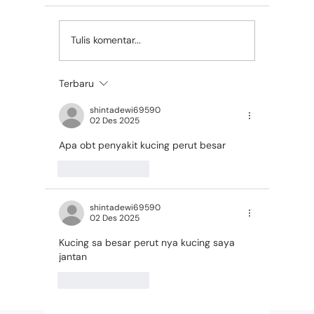
Tulis komentar...
Kisah Momo, Kucing
Mengen
yang Sembuh dari FIP
Cara A
Syaraf
FIP pad
Terbaru
shintadewi69590
02 Des 2025
Apa obt penyakit kucing perut besar
Suka
Balas
shintadewi69590
02 Des 2025
Kucing sa besar perut nya kucing saya 
jantan
Suka
Balas