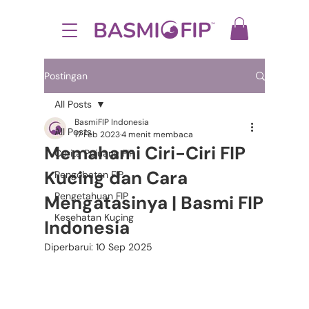
Postingan
All Posts
BasmiFIP Indonesia
All Posts
17 Feb 2023
4 menit membaca
Memahami Ciri-Ciri FIP
Cerita Pejuang FIP
Kucing dan Cara
Pengobatan FIP
Pengetahuan FIP
Mengatasinya | Basmi FIP
Kesehatan Kucing
Indonesia
Diperbarui:
10 Sep 2025