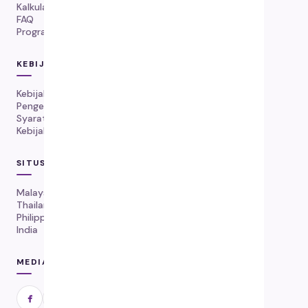
Kalkulator Dosis
FAQ
Program Kekambuhan
KEBIJAKAN
Kebijakan Pengiriman
Pengembalian & Penggantian
Syarat Layanan
Kebijakan Privasi
SITUS WEB GLOBAL
Malaysia
Thailand
Philippines
India
MEDIA SOSIAL