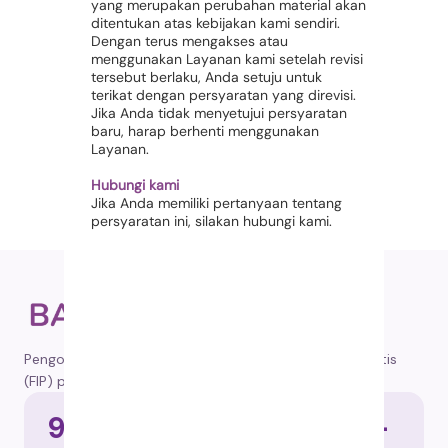
yang merupakan perubahan material akan
ditentukan atas kebijakan kami sendiri.
Dengan terus mengakses atau
menggunakan Layanan kami setelah revisi
tersebut berlaku, Anda setuju untuk
terikat dengan persyaratan yang direvisi.
Jika Anda tidak menyetujui persyaratan
baru, harap berhenti menggunakan
Layanan.
Hubungi kami
Jika Anda memiliki pertanyaan tentang
persyaratan ini, silakan hubungi kami.
Pengobatan tepercaya untuk Feline Infectious Peritonitis
(FIP) pada kucing, dikirim ke seluruh Indonesia.
92%
100.000+