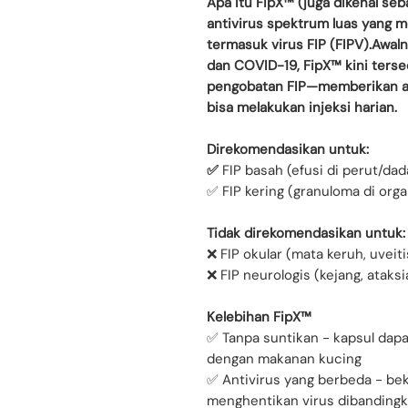
Apa Itu FipX™ (juga dikenal seb
antivirus spektrum luas yang m
termasuk virus FIP (FIPV).Awal
dan COVID-19, FipX™ kini terse
pengobatan FIP—memberikan alte
bisa melakukan injeksi harian.
Direkomendasikan untuk:
✅
FIP basah (efusi di perut/dad
✅ FIP kering (granuloma di org
Tidak direkomendasikan untuk
❌ FIP okular (mata keruh, uveiti
❌ FIP neurologis (kejang, ataks
Kelebihan FipX™
✅ Tanpa suntikan - kapsul dapa
dengan makanan kucing
✅ Antivirus yang berbeda - be
menghentikan virus dibandingk