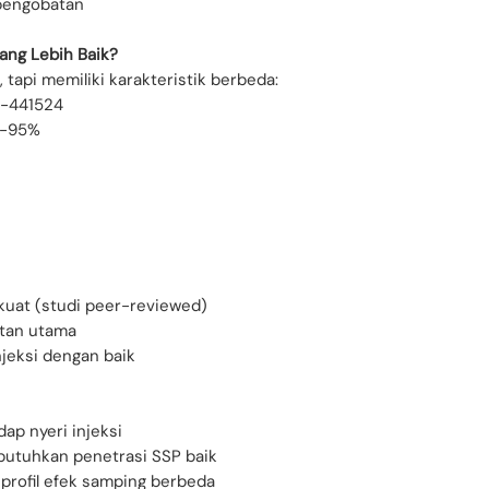
pemilik melaporka
 pengobatan
dengan FipX™ diban
kucing bisa berbed
ang Lebih Baik?
Q: Efek samping ap
, tapi memiliki karakteristik berbeda:
A: Umumnya minima
-441524
Penurunan nafs
-95%
2)
Lemas ringan di
Gangguan pencer
Efek samping seriu
Q: Penyimpanan b
A:
Kulkas 2-8°C:
St
g kuat (studi peer-reviewed)
Suhu ruang 15-2
atan utama
Jangan dibekuk
njeksi dengan baik
💡 Tips Sukses Pe
dap nyeri injeksi
utuhkan penetrasi SSP baik
 profil efek samping berbeda