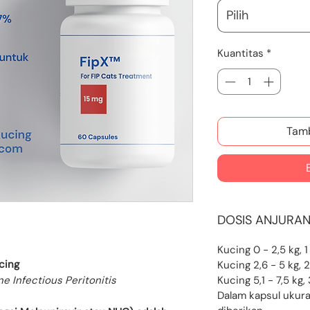
Pilih
Kuantitas
*
Tamb
DOSIS ANJURA
Kucing 0 - 2,5 kg, 
cing
Kucing 2,6 - 5 kg, 
ne Infectious Peritonitis
Kucing 5,1 - 7,5 kg,
Dalam kapsul ukura