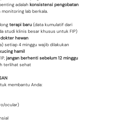
penting adalah
konsistensi pengobatan
 monitoring lab berkala.
olong
terapi baru
(data kumulatif dari
da studi klinis besar khusus untuk FIP)
 dokter hewan
a) setiap 4 minggu wajib dilakukan
kucing hamil
IP,
jangan berhenti sebelum 12 minggu
 terlihat sehat
SAN
untuk membantu Anda:
ro/ocular)
sial