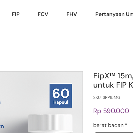
FIP
FCV
FHV
Pertanyaan U
FipX™ 15mg
untuk FIP 
SKU: SPP15MG
H
Rp 590.000
berat badan
*