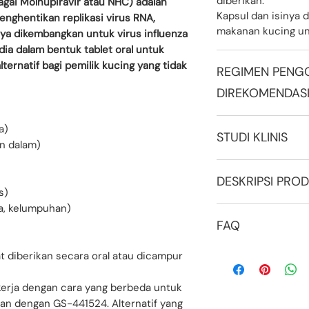
diberikan.
agai Molnupiravir atau NHC) adalah
Kapsul dan isinya
enghentikan replikasi virus RNA,
makanan kucing u
nya dikembangkan untuk virus influenza
dia dalam bentuk tablet oral untuk
rnatif bagi pemilik kucing yang tidak
REGIMEN PENG
DIREKOMENDAS
FIP Basah atau Keri
a)
STUDI KLINIS
neurologis
an dalam)
Mulai dengan EIDD-1
Pengobatan Molnup
FIP menghilang, da
:
DESKRIPSI PRO
dengan peritonitis
menghentikan pen
s)
https://shorturl.a
Jika gejala FIP berl
ia, kelumpuhan)
Bahan Aktif
: EIDD-
Pengobatan Molnup
dipertimbangkan 
FAQ
Bahan Tidak Aktif
:
peritonitis infeksi
pengobatan selama 
phosphate
https://shorturl.at
Jika gejala FIP ber
Q: Apakah FipX™ s
t diberikan secara oral atau dicampur
Bentuk
: Kapsul uk
Molnupiravir adal
pengobatan EIDD-1
441524?
Indikasi
: Cocok unt
yang Efektif Setel
pada 10 mg/kg hing
A: Keduanya efekti
basah dan kering, 
kerja dengan cara yang berbeda untuk
441524 Tanpa Izin
sepenuhnya.
klinis lebih banya
asites, efusi pleur
an dengan GS-441524. Alternatif yang
Peritonitis Infeksi
FIP Gejala okular a