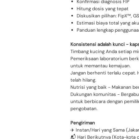
Konfirmasi diagnosis FIP
Hitung dosis yang tepat
Diskusikan pilihan: FipX™, G
Estimasi biaya total yang ak
Panduan lengkap penggunaa
Konsistensi adalah kunci - kaps
Timbang kucing Anda setiap min
Pemeriksaan laboratorium berka
untuk memantau kemajuan.
Jangan berhenti terlalu cepat. 
telah hilang.
Nutrisi yang baik - Makanan berk
Dukungan komunitas - Bergabu
untuk berbicara dengan pemilik
pengobatan.
Pengiriman
✈️ Instan/Hari yang Sama (Jaka
📬 Hari Berikutnya (Kota-kota d