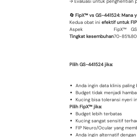
→ Evaluasi untuk penghentian
🔄 FipX™ vs GS-441524: Mana y
Kedua obat ini
efektif untuk FIP
Aspek
FipX™
GS
Tingkat kesembuhan
70-85%
80
Pilih GS-441524 jika:
Anda ingin data klinis palin
Budget tidak menjadi hamb
Kucing bisa toleransi nyeri i
Pilih FipX™ jika:
Budget lebih terbatas
Kucing sangat sensitif terha
FIP Neuro/Ocular yang memb
Anda ingin alternatif dengan