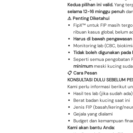
Kedua pilihan ini valid.
Yang ter
selama 12-16 minggu penuh
dan
⚠️ Penting Diketahui
FipX™ untuk FIP masih terg
ribuan kasus global, belum a
Harus di bawah pengawasan
Monitoring lab (CBC, biokimi
Tidak boleh digunakan pada 
Seperti semua pengobatan F
minimum
meski kucing sudah
📋 Cara Pesan
KONSULTASI DULU SEBELUM PE
Kami perlu informasi berikut 
Hasil tes lab (jika sudah ada)
Berat badan kucing saat ini
Jenis FIP (basah/kering/neu
Gejala yang dialami
Budget dan kemampuan finan
Kami akan bantu Anda: