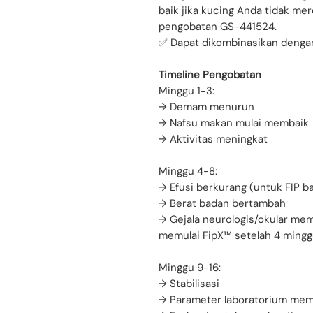
baik jika kucing Anda tidak m
pengobatan GS-441524.
✅ Dapat dikombinasikan dengan 
Timeline Pengobatan
Minggu 1-3:
→ Demam menurun
→ Nafsu makan mulai membaik
→ Aktivitas meningkat
Minggu 4-8:
→ Efusi berkurang (untuk FIP b
→ Berat badan bertambah
→ Gejala neurologis/okular m
memulai FipX™ setelah 4 mingg
Minggu 9-16:
→ Stabilisasi
→ Parameter laboratorium mem