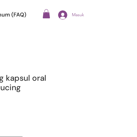
mum (FAQ)
Masuk
 kapsul oral
Kucing
arga