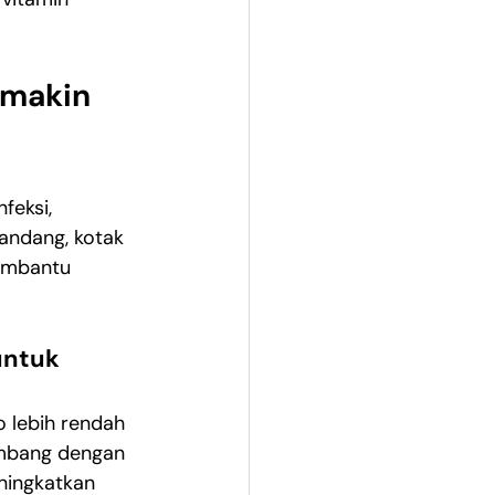
makin 
feksi, 
andang, kotak 
embantu 
untuk 
o lebih rendah 
imbang dengan 
ningkatkan 