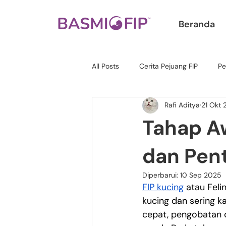
Beranda
All Posts
Cerita Pejuang FIP
Pe
Rafi Aditya
21 Okt
Tahap Aw
dan Pen
Diperbarui:
10 Sep 2025
FIP kucing
 atau Feli
kucing dan sering ka
cepat, pengobatan d