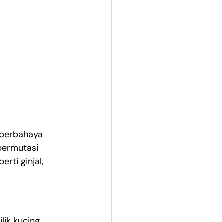
 berbahaya 
bermutasi 
ti ginjal, 
lik kucing 