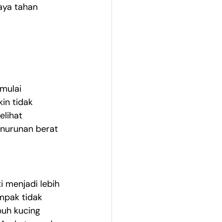
aya tahan 
mulai 
in tidak 
elihat 
nurunan berat 
i menjadi lebih 
mpak tidak 
buh kucing 