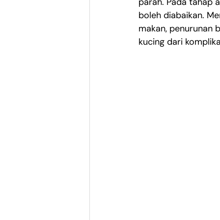
parah. Pada tahap aw
boleh diabaikan. M
makan, penurunan b
kucing dari komplika