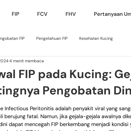
FIP
FCV
FHV
Pertanyaan U
ngobatan FIP
Pengetahuan FIP
Kesehatan Kucing
 2024
4 menit membaca
al FIP pada Kucing: Ge
tingnya Pengobatan Din
ne Infectious Peritonitis adalah penyakit viral yang san
li berujung fatal. Namun, jika gejala-gejala awalnya dik
ini dapat mencegah FIP berkembang menjadi kondisi y