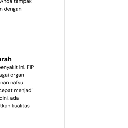
g Anda tampak 
an dengan 
arah
yakit ini. FIP 
gai organ 
unan nafsu 
cepat menjadi 
ini, ada 
kan kualitas 