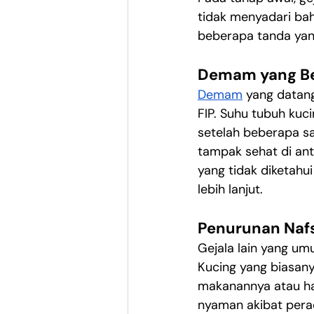
tidak menyadari bah
beberapa tanda yan
Demam yang Ber
Demam
 yang datan
FIP. Suhu tubuh kuc
setelah beberapa saa
tampak sehat di an
yang tidak diketah
lebih lanjut.
Penurunan Naf
Gejala lain yang um
Kucing yang biasan
makanannya atau han
nyaman akibat pera