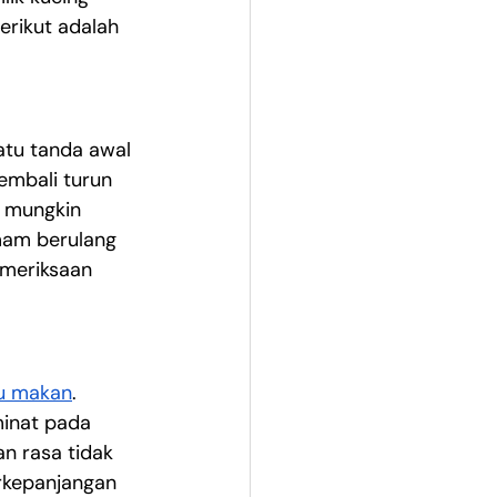
rikut adalah 
atu tanda awal 
embali turun 
g mungkin 
mam berulang 
emeriksaan 
u makan
. 
inat pada 
n rasa tidak 
rkepanjangan 