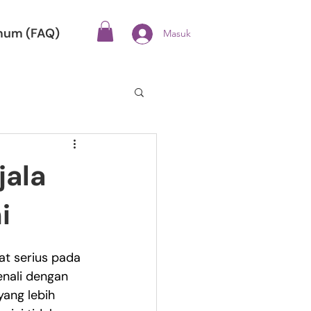
mum (FAQ)
Masuk
jala
i
gat serius pada 
enali dengan 
ang lebih 