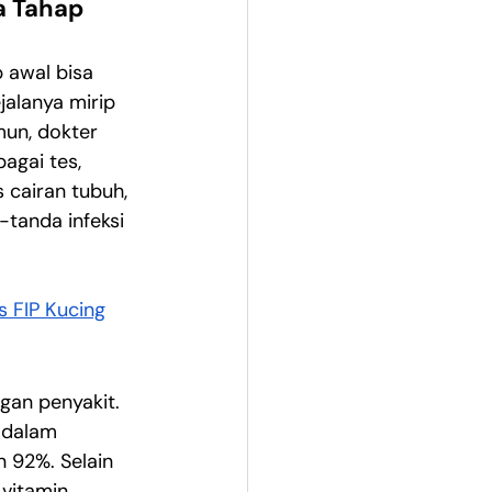
a Tahap 
 awal bisa 
alanya mirip 
mun, dokter 
gai tes, 
s cairan tubuh, 
-tanda infeksi 
 FIP Kucing
an penyakit. 
 dalam 
 92%. Selain 
 vitamin 