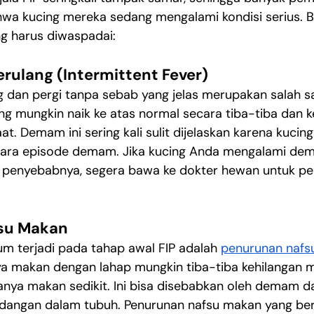
wa kucing mereka sedang mengalami kondisi serius. Be
g harus diwaspadai:
ulang (Intermittent Fever)
g dan pergi tanpa sebab yang jelas merupakan salah s
ing mungkin naik ke atas normal secara tiba-tiba dan k
t. Demam ini sering kali sulit dijelaskan karena kucin
tara episode demam. Jika kucing Anda mengalami de
ui penyebabnya, segera bawa ke dokter hewan untuk p
su Makan
um terjadi pada tahap awal FIP adalah 
penurunan nafs
ya makan dengan lahap mungkin tiba-tiba kehilangan m
ya makan sedikit. Ini bisa disebabkan oleh demam da
dangan dalam tubuh. Penurunan nafsu makan yang be