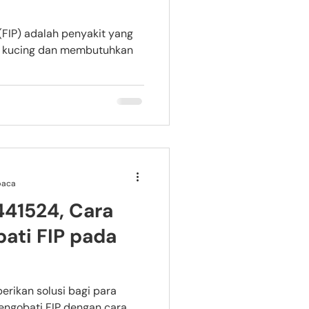
s (FIP) adalah penyakit yang
a kucing dan membutuhkan
baca
41524, Cara
ti FIP pada
erikan solusi bagi para
mengobati FIP dengan cara