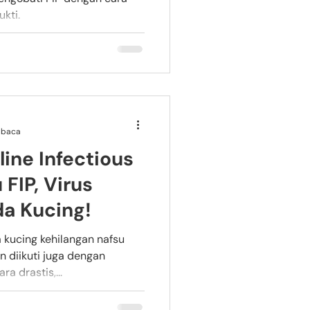
ukti.
mbaca
line Infectious
 FIP, Virus
a Kucing!
 kucing kehilangan nafsu
n diikuti juga dengan
a drastis,...