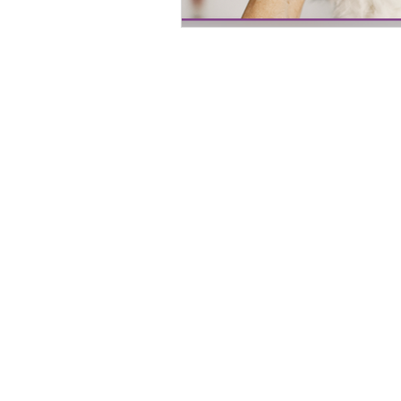
Pengobatan tepercaya untuk Feline Infectious Periton
(FIP) pada kucing, dikirim ke seluruh Indonesia.
INFORMASI
KEBI
Tentang Kami
Kebija
Edukasi FIP
Penge
Kisah Pemulihan FIP
Syara
Kalkulator Dosis
Kebija
FAQ
Program Kekambuhan