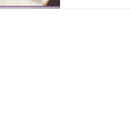
92%
100.00
itis
Tingkat keberhasilan
Kucing diselamat
JAKAN
SITUS WEB GLOBAL
kan Pengiriman
Malaysia
mbalian & Penggantian
Thailand
t Layanan
Philippines
kan Privasi
India