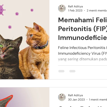
Rafi Aditya
1 Feb 2023
2 menit memb
Memahami Feli
Peritonitis (FIP
Immunodeficien
Pada Kucing
Feline Infectious Peritonitis
Immunodeficiency Virus (FIV
yang sering ditemukan pada
Rafi Aditya
30 Jan 2023
1 menit mem