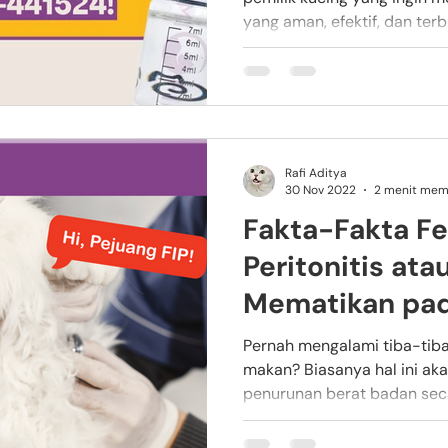
yang aman, efektif, dan terb
Rafi Aditya
30 Nov 2022
2 menit me
Fakta-Fakta Fe
Peritonitis atau
Mematikan pad
Pernah mengalami tiba-tiba
makan? Biasanya hal ini aka
penurunan berat badan secar