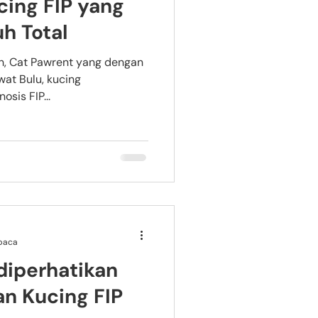
cing FIP yang
h Total
ah, Cat Pawrent yang dengan
wat Bulu, kucing
sis FIP...
baca
 diperhatikan
n Kucing FIP