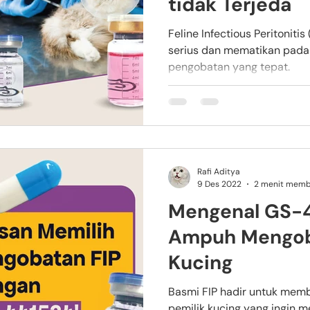
tidak Terjeda
Feline Infectious Peritoniti
serius dan mematikan pad
pengobatan yang tepat.
Rafi Aditya
9 Des 2022
2 menit mem
Mengenal GS-4
Ampuh Mengoba
Kucing
Basmi FIP hadir untuk memb
pemilik kucing yang ingin 