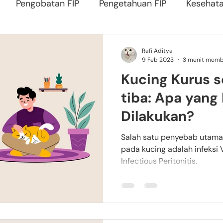
Pengobatan FIP
Pengetahuan FIP
Kesehata
Rafi Aditya
9 Feb 2023
3 menit mem
Kucing Kurus s
tiba: Apa yang
Dilakukan?
Salah satu penyebab utama
pada kucing adalah infeksi V
Infectious Peritonitis.