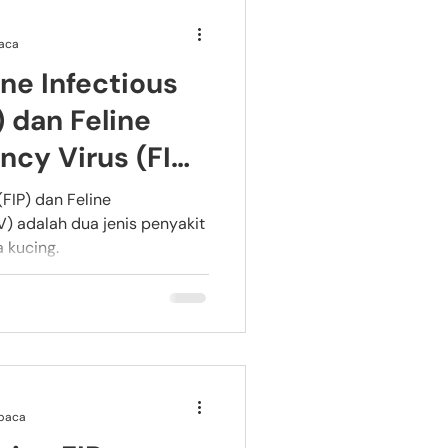
aca
ne Infectious
) dan Feline
cy Virus (FIV)
 (FIP) dan Feline
) adalah dua jenis penyakit
 kucing.
baca