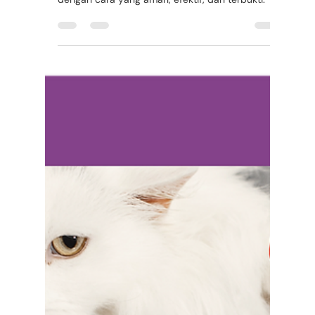
Rafi Aditya
9 Des 2022
2 menit membaca
Mengenal GS-441524, Cara
Ampuh Mengobati FIP pada
Kucing
Basmi FIP hadir untuk memberikan solusi bagi
para pemilik kucing yang ingin mengobati FIP
dengan cara yang aman, efektif, dan terbukti.