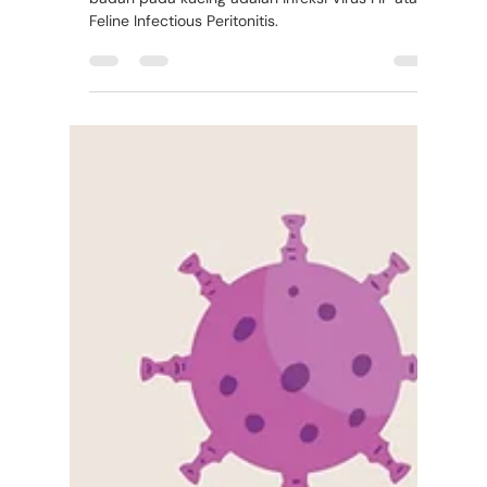
Salah satu penyebab utama penurunan berat
badan pada kucing adalah infeksi Virus FIP atau
Feline Infectious Peritonitis.