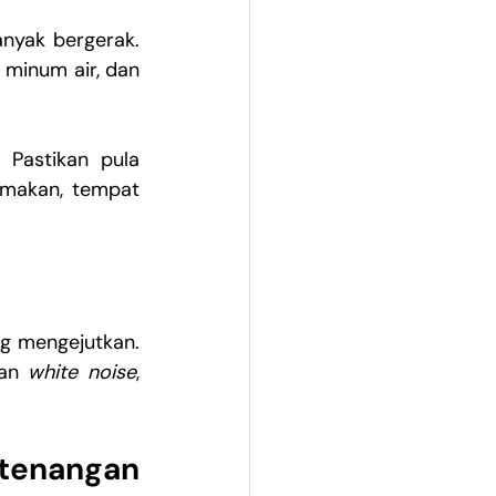
yak bergerak. 
Kamu bisa membantunya dengan mempermudah akses ke tempat makan, minum air, dan 
Pastikan pula 
makan, tempat 
g mengejutkan. 
an 
white noise
, 
enangan 