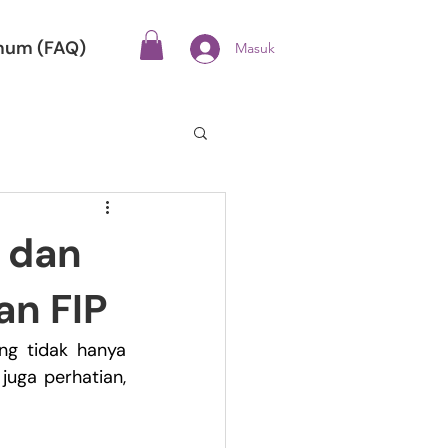
mum (FAQ)
Masuk
 dan
an FIP
ing tidak hanya 
 juga perhatian, 