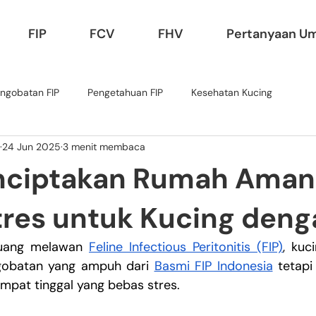
FIP
FCV
FHV
Pertanyaan U
ngobatan FIP
Pengetahuan FIP
Kesehatan Kucing
24 Jun 2025
3 menit membaca
nciptakan Rumah Aman
res untuk Kucing deng
juang melawan 
Feline Infectious Peritonitis (FIP)
, kuc
obatan yang ampuh dari 
Basmi FIP Indonesia
 tetapi
empat tinggal yang bebas stres.