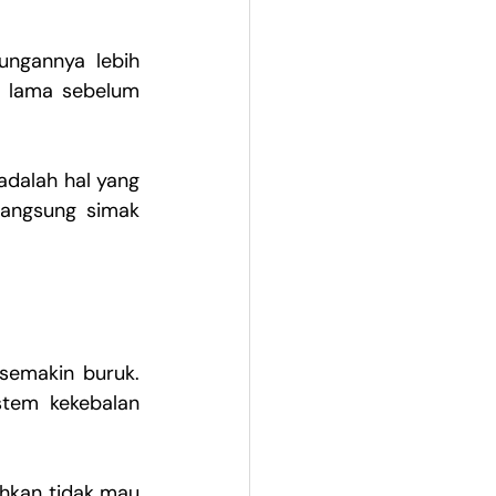
ngannya lebih 
 lama sebelum 
dalah hal yang 
langsung simak 
emakin buruk. 
tem kekebalan 
hkan tidak mau 