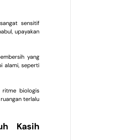
ngat sensitif 
abul, upayakan 
embersih yang 
aromanya terlalu tajam. Kalau kamu, lebih baik kamu memilih aromaterapi alami, seperti 
itme biologis 
uangan terlalu 
h Kasih 