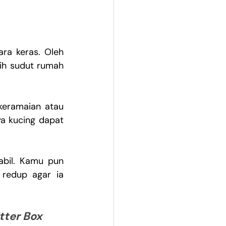
ra keras. Oleh 
h sudut rumah 
eramaian atau 
a kucing dapat 
abil. Kamu pun 
redup agar ia 
itter Box