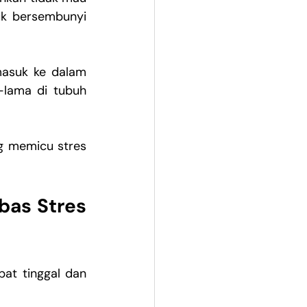
k bersembunyi 
masuk ke dalam 
lama di tubuh 
g memicu stres 
as Stres 
at tinggal dan 