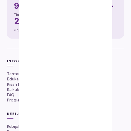
92%
100.000+
Tingkat keberhasilan
Kucing diselamatkan
2019
84 hari
Sejak tahun
Protokol
INFORMASI
Tentang Kami
Edukasi FIP
Kisah Pemulihan FIP
Kalkulator Dosis
FAQ
Program Kekambuhan
KEBIJAKAN
Kebijakan Pengiriman