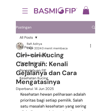
Postingan
All Posts
Rafi Aditya
All Posts
1 Apr 2024
3 menit membaca
Ciri-ciri Kucing
Cerita Pejuang FIP
Cacingan: Kenali
Pengobatan FIP
Pengetahuan FIP
Gejalanya dan Cara
Kesehatan Kucing
Mengatasinya
Diperbarui:
14 Jun 2025
Kesehatan hewan peliharaan adalah 
prioritas bagi setiap pemilik. Salah 
satu masalah kesehatan yang sering 