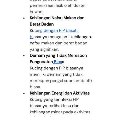
pem
eriksaan fisik oleh dokter 
hewan.
Kehilangan Nafsu Makan dan 
Berat Badan
Kuci
ng dengan FIP basah 
bi
asanya mengalami kehilangan 
nafsu
 makan dan berat badan 
yang signifikan.
Demam yang Tidak Merespon 
Pengobatan
 Bias
a
Kucing dengan FIP biasanya 
memiliki demam yang 
tidak 
merespon pengobatan antibiotik 
biasa.
Kehilangan Energi dan Aktivitas
Kucing yang terinfeksi FIP 
biasanya terlihat lesu dan 
kehilangan m
inat pada aktivitas 