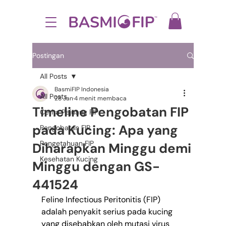
Postingan
All Posts
BasmiFIP Indonesia
All Posts
28 Jan
4 menit membaca
Timeline Pengobatan FIP
Cerita Pejuang FIP
pada Kucing: Apa yang
Pengobatan FIP
Pengetahuan FIP
Diharapkan Minggu demi
Kesehatan Kucing
Minggu dengan GS-
441524
Feline Infectious Peritonitis (FIP) 
adalah penyakit serius pada kucing 
yang disebabkan oleh mutasi virus 