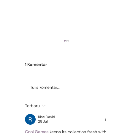
1 Komentar
Tulis komentar...
Seberapa Efektif GS-
Caliciv
441524 untuk
Kucing:
Mengobati FIP pada
Gejala,
Terbaru
Kucing?
Rise David
28 Jul
Cool Games
 keeps its collection fresh with 