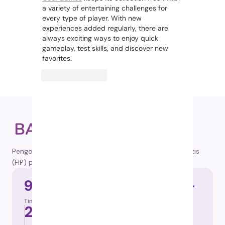
a variety of entertaining challenges for 
every type of player. With new 
experiences added regularly, there are 
always exciting ways to enjoy quick 
gameplay, test skills, and discover new 
favorites.
Suka
Balas
Pengobatan tepercaya untuk Feline Infectious Peritonitis
(FIP) pada kucing, dikirim ke seluruh Indonesia.
92%
100.000+
Tingkat keberhasilan
Kucing diselamatkan
2019
84 hari