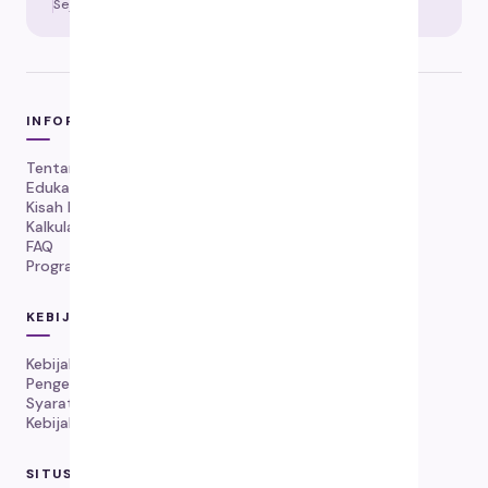
Sejak tahun
Protokol
INFORMASI
Tentang Kami
Edukasi FIP
Kisah Pemulihan FIP
Kalkulator Dosis
FAQ
Program Kekambuhan
KEBIJAKAN
Kebijakan Pengiriman
Pengembalian & Penggantian
Syarat Layanan
Kebijakan Privasi
SITUS WEB GLOBAL