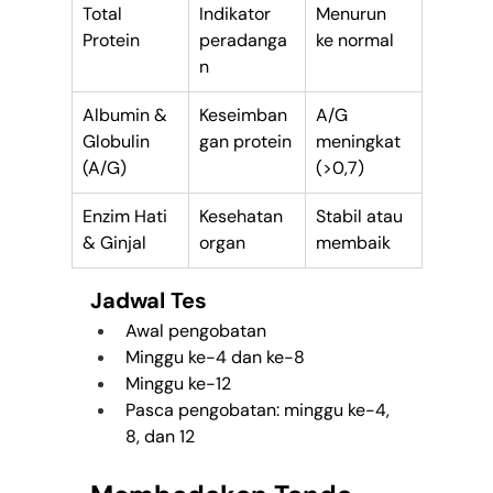
Total 
Indikator 
Menurun 
Protein
peradanga
ke normal
n
Albumin & 
Keseimban
A/G 
Globulin 
gan protein
meningkat 
(A/G)
(>0,7)
Enzim Hati 
Kesehatan 
Stabil atau 
& Ginjal
organ
membaik
Jadwal Tes
Awal pengobatan
Minggu ke-4 dan ke-8
Minggu ke-12
Pasca pengobatan: minggu ke-4, 
8, dan 12