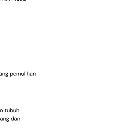
uang pemulihan 
m tubuh 
ang dan 