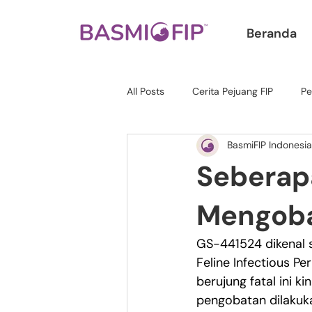
Beranda
All Posts
Cerita Pejuang FIP
Pe
BasmiFIP Indonesia
Seberap
Mengoba
GS-441524 dikenal se
Feline Infectious Pe
berujung fatal ini k
pengobatan dilakuka