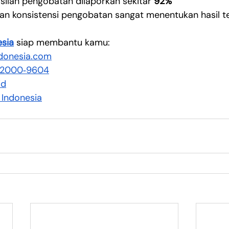
silan pengobatan dilaporkan sekitar 
92%
dan konsistensi pengobatan sangat menentukan hasil t
esia
 siap membantu kamu:
ndonesia.com
‑2000‑9604‬
id
 Indonesia