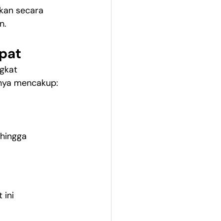
nkan secara 
n.
pat
gkat 
mnya mencakup:
hingga 
 ini