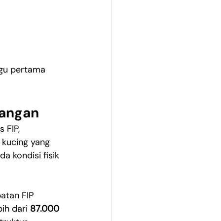
ggu pertama 
pangan
 FIP, 
 kucing yang 
 kondisi fisik 
atan FIP 
ih dari 
87.000 