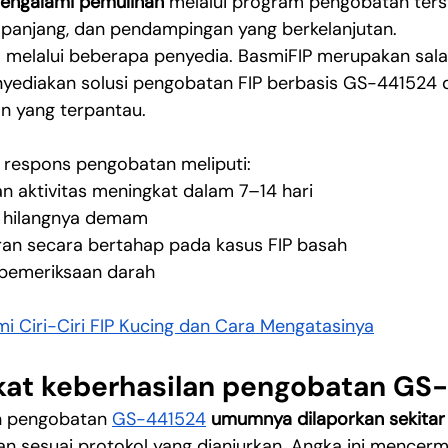
mengalami pemulihan
 melalui program pengobatan terst
panjang, dan pendampingan yang berkelanjutan.
 melalui beberapa penyedia. BasmiFIP merupakan sala
nyediakan solusi pengobatan FIP berbasis GS-441524 
 yang terpantau.
respons pengobatan meliputi:
n aktivitas meningkat dalam 7–14 hari
 hilangnya demam
ran secara bertahap pada kasus FIP basah
 pemeriksaan darah
 Ciri-Ciri FIP Kucing dan Cara Mengatasinya
kat keberhasilan pengobatan GS
n pengobatan 
GS-441524
umumnya dilaporkan sekita
n sesuai protokol yang dianjurkan. Angka ini mencermi