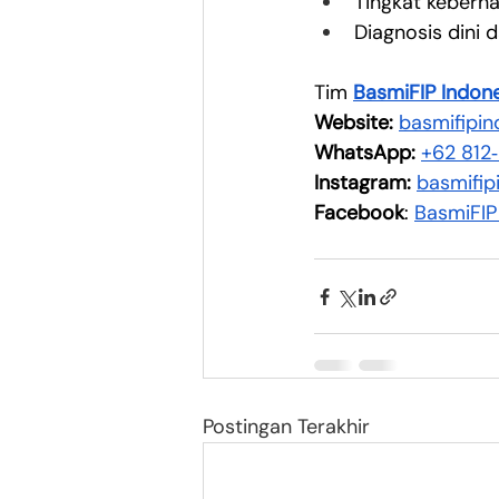
Tingkat keberha
Diagnosis dini 
Tim 
BasmiFIP Indon
Website:
basmifipi
WhatsApp:
‪+62 812
Instagram:
basmifip
Facebook
: 
BasmiFIP
Postingan Terakhir