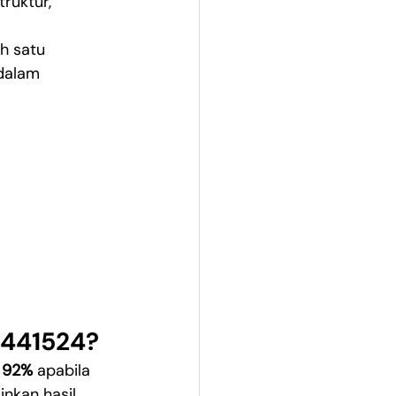
ruktur, 
h satu 
dalam 
-441524?
r 92%
 apabila 
nkan hasil 