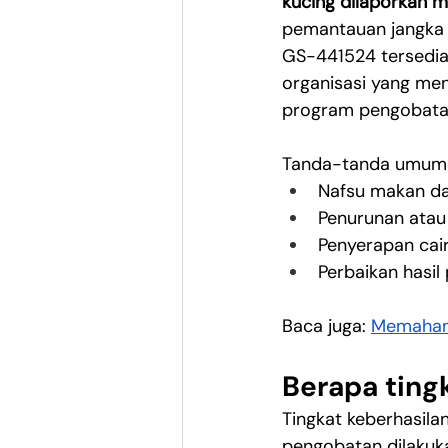
kucing dilaporkan 
pemantauan jangka 
GS-441524 tersedia
organisasi yang me
program pengobatan
Tanda-tanda umum 
Nafsu makan da
Penurunan atau
Penyerapan cai
Perbaikan hasil
Baca juga: 
Memahami
Berapa ting
Tingkat keberhasila
pengobatan dilakuka