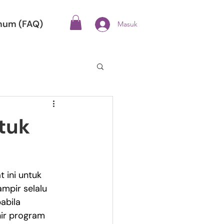
mum (FAQ)
Masuk
tuk
 ini untuk 
ampir selalu 
abila 
hir program 