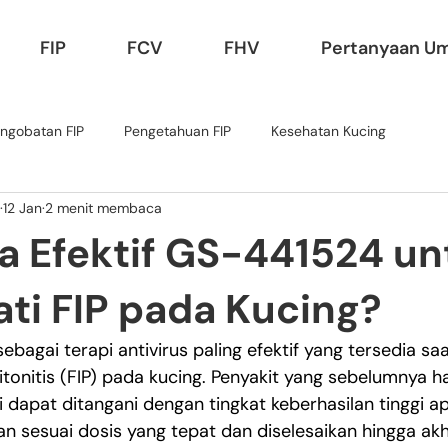
FIP
FCV
FHV
Pertanyaan U
ngobatan FIP
Pengetahuan FIP
Kesehatan Kucing
12 Jan
2 menit membaca
a Efektif GS-441524 un
ti FIP pada Kucing?
bagai terapi antivirus paling efektif yang tersedia saat
ritonitis (FIP) pada kucing. Penyakit yang sebelumnya h
ini dapat ditangani dengan tingkat keberhasilan tinggi ap
n sesuai dosis yang tepat dan diselesaikan hingga ak