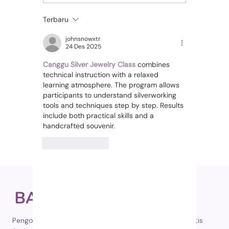
vs Molnupiravir
Tahap A
Manusia (EIDD-2801):
Kucing 
Terbaru
Mana yang Lebih Aman
Bagaim
dan Efektif untuk FIP?
Masih 
johnsnowxtr
24 Des 2025
Canggu Silver Jewelry Class
 combines 
technical instruction with a relaxed 
learning atmosphere. The program allows 
participants to understand silverworking 
tools and techniques step by step. Results 
include both practical skills and a 
handcrafted souvenir.
Suka
Balas
Pengobatan tepercaya untuk Feline Infectious Peritonitis