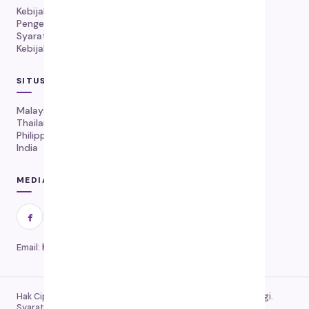
Kebijakan Pengiriman
Pengembalian & Penggantian
Syarat Layanan
Kebijakan Privasi
SITUS WEB GLOBAL
Malaysia
Thailand
Philippines
India
MEDIA SOSIAL
hello@basmifip.com
Email:
Hak Cipta © 2026 Basmi FIP™ Indonesia. Semua hak dilindungi.
Syarat Layanan
Kebijakan Privasi
|