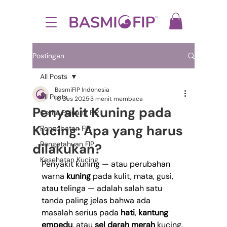
Postingan
All Posts
BasmiFIP Indonesia
All Posts
10 Des 2025
3 menit membaca
Penyakit Kuning pada
Cerita Pejuang FIP
Kucing: Apa yang harus
Pengobatan FIP
Pengetahuan FIP
dilakukan?
Kesehatan Kucing
Penyakit kuning — atau perubahan 
warna 
kuning
 pada kulit, mata, gusi, 
atau telinga — adalah salah satu 
tanda paling jelas bahwa ada 
masalah serius pada 
hati
, 
kantung 
empedu
, atau 
sel darah merah
 kucing. 