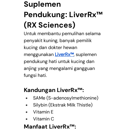
Suplemen 
Pendukung: LiverRx™ 
(RX Sciences)
Untuk membantu pemulihan selama 
penyakit kuning, banyak pemilik 
kucing dan dokter hewan 
menggunakan 
LiverRx™
, suplemen 
pendukung hati untuk kucing dan 
anjing yang mengalami gangguan 
fungsi hati.
Kandungan LiverRx™:
SAMe (S-adenosylmethionine)
Silybin (Ekstrak Milk Thistle)
Vitamin E
Vitamin C
Manfaat LiverRx™: