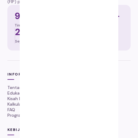
(FIP) pada kucing, dikirim ke seluruh Indonesia.
92%
100.000+
Tingkat keberhasilan
Kucing diselamatkan
2019
84 hari
Sejak tahun
Protokol
INFORMASI
Tentang Kami
Edukasi FIP
Kisah Pemulihan FIP
Kalkulator Dosis
FAQ
Program Kekambuhan
KEBIJAKAN