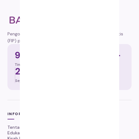
Pengobatan tepercaya untuk Feline Infectious Peritonitis
(FIP) pada kucing, dikirim ke seluruh Indonesia.
92%
100.000+
Tingkat keberhasilan
Kucing diselamatkan
2019
84 hari
Sejak tahun
Protokol
INFORMASI
Tentang Kami
Edukasi FIP
Kisah Pemulihan FIP