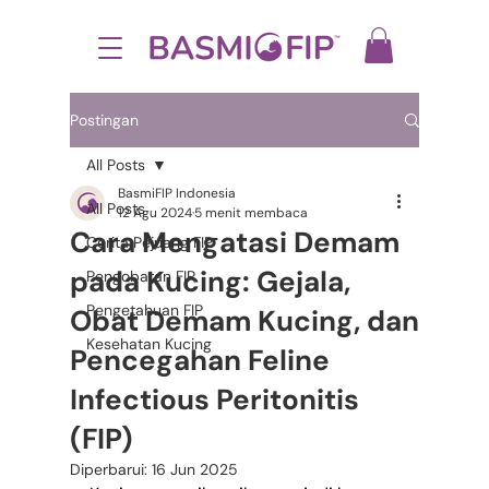
Postingan
All Posts
BasmiFIP Indonesia
All Posts
12 Agu 2024
5 menit membaca
Cara Mengatasi Demam
Cerita Pejuang FIP
pada Kucing: Gejala,
Pengobatan FIP
Pengetahuan FIP
Obat Demam Kucing, dan
Kesehatan Kucing
Pencegahan Feline
Infectious Peritonitis
(FIP)
Diperbarui:
16 Jun 2025