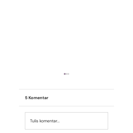
5 Komentar
Tulis komentar...
Cara Merawat Kucing
Jangan 
agar Tetap Sehat
Langkah