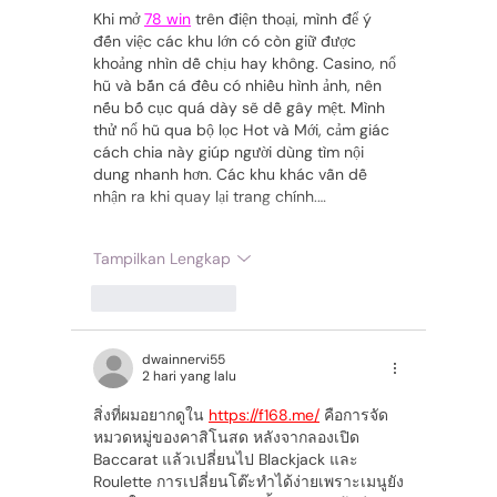
Khi mở 
78 win
 trên điện thoại, mình để ý 
đến việc các khu lớn có còn giữ được 
khoảng nhìn dễ chịu hay không. Casino, nổ 
hũ và bắn cá đều có nhiều hình ảnh, nên 
nếu bố cục quá dày sẽ dễ gây mệt. Mình 
thử nổ hũ qua bộ lọc Hot và Mới, cảm giác 
cách chia này giúp người dùng tìm nội 
dung nhanh hơn. Các khu khác vẫn dễ 
nhận ra khi quay lại trang chính.…
Tampilkan Lengkap
Suka
Balas
dwainnervi55
2 hari yang lalu
สิ่งที่ผมอยากดูใน 
https://f168.me/
 คือการจัด
หมวดหมู่ของคาสิโนสด หลังจากลองเปิด 
Baccarat แล้วเปลี่ยนไป Blackjack และ 
Roulette การเปลี่ยนโต๊ะทำได้ง่ายเพราะเมนูยัง