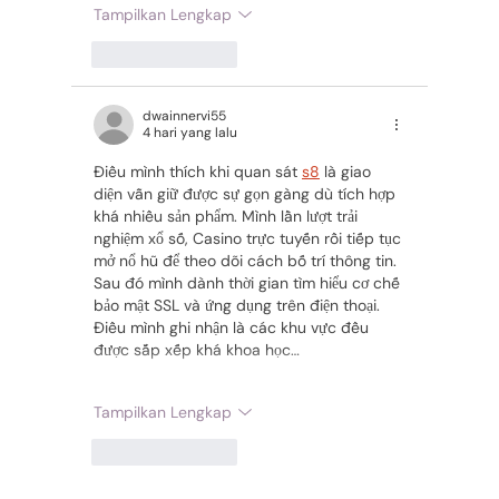
Tampilkan Lengkap
Suka
Balas
dwainnervi55
4 hari yang lalu
Điều mình thích khi quan sát 
s8
 là giao 
diện vẫn giữ được sự gọn gàng dù tích hợp 
khá nhiều sản phẩm. Mình lần lượt trải 
nghiệm xổ số, Casino trực tuyến rồi tiếp tục 
mở nổ hũ để theo dõi cách bố trí thông tin. 
Sau đó mình dành thời gian tìm hiểu cơ chế 
bảo mật SSL và ứng dụng trên điện thoại. 
Điều mình ghi nhận là các khu vực đều 
được sắp xếp khá khoa học…
Tampilkan Lengkap
Suka
Balas