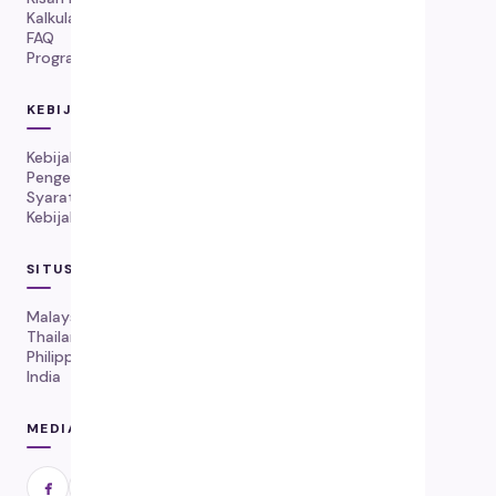
Kalkulator Dosis
FAQ
Program Kekambuhan
KEBIJAKAN
Kebijakan Pengiriman
Pengembalian & Penggantian
Syarat Layanan
Kebijakan Privasi
SITUS WEB GLOBAL
Malaysia
Thailand
Philippines
India
MEDIA SOSIAL